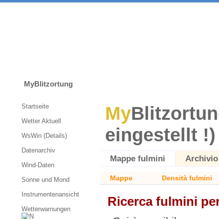
MyBlitzortung
Startseite
My
Blitzortun
Wetter Aktuell
eingestellt !)
WsWin (Details)
Datenarchiv
Mappe fulmini
Archivio
Wind-Daten
Mappe
Densità fulmini
Sonne und Mond
Instrumentenansicht
Ricerca fulmini pe
Wetterwarnungen