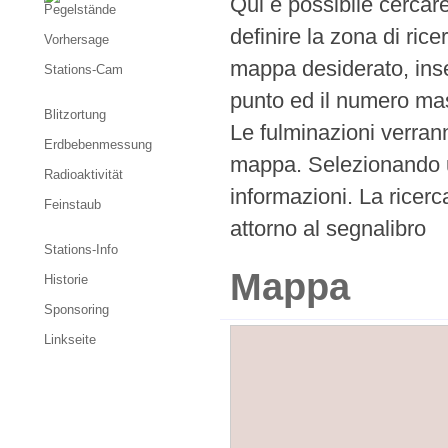
Qui è possibile cercare
Pegelstände
definire la zona di rice
Vorhersage
mappa desiderato, inseri
Stations-Cam
punto ed il numero mas
Blitzortung
Le fulminazioni verrann
Erdbebenmessung
mappa. Selezionando un
Radioaktivität
informazioni. La ricerc
Feinstaub
attorno al segnalibro
Stations-Info
Mappa
Historie
Sponsoring
Linkseite