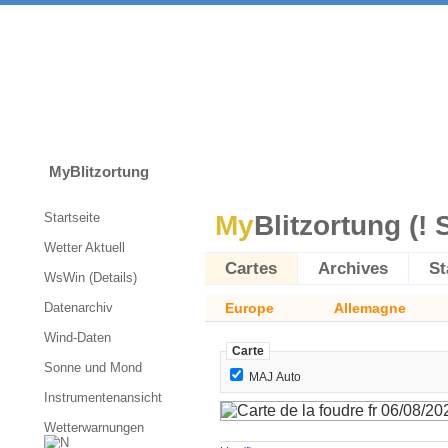
MyBlitzortung
Startseite
My
Blitzortung (! 
Wetter Aktuell
Cartes
Archives
St
WsWin (Details)
Datenarchiv
Europe
Allemagne
Wind-Daten
Carte
Sonne und Mond
MAJ Auto
Instrumentenansicht
Wetterwarnungen