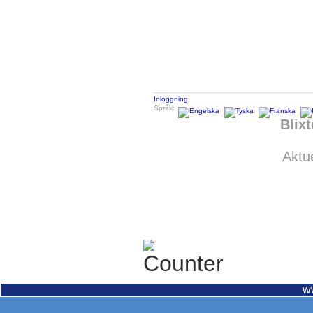
Inloggning
Språk:
Blix
Aktue
w