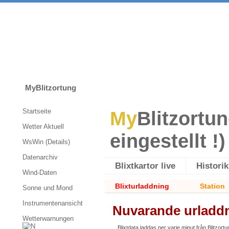
MyBlitzortung
Startseite
My
Blitzortun
Wetter Aktuell
eingestellt !)
WsWin (Details)
Datenarchiv
Blixtkartor live
Historik
Wind-Daten
Blixturladdning
Station
Sonne und Mond
Instrumentenansicht
Nuvarande urladd
Wetterwarnungen
Blixtdata laddas ner varje minut från Blitzortu