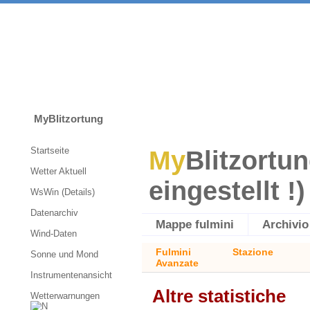
MyBlitzortung
Startseite
My
Blitzortun
Wetter Aktuell
eingestellt !)
WsWin (Details)
Datenarchiv
Mappe fulmini
Archivio
Wind-Daten
Fulmini
Stazione
Sonne und Mond
Avanzate
Instrumentenansicht
Altre statistiche
Wetterwarnungen