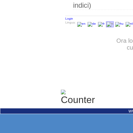
indici)
Login
Lingua:
Ora lo
cu
w