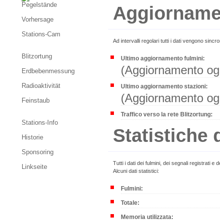
Pegelstände
Aggiorname
Vorhersage
Stations-Cam
Ad intervalli regolari tutti i dati vengono sincro
Blitzortung
Ultimo aggiornamento fulmini:
(Aggiornamento ogn
Erdbebenmessung
Radioaktivität
Ultimo aggiornamento stazioni:
(Aggiornamento ogn
Feinstaub
Traffico verso la rete Blitzortung:
Stations-Info
Statistiche
Historie
Sponsoring
Tutti i dati dei fulmini, dei segnali registrati 
Linkseite
Alcuni dati statistici:
Fulmini:
Totale:
Memoria utilizzata: