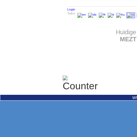
Login
Talen:
Huidige
MEZT
w