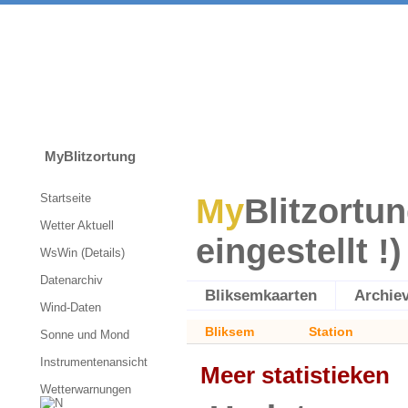
MyBlitzortung
Startseite
My
Blitzortun
Wetter Aktuell
eingestellt !)
WsWin (Details)
Datenarchiv
Bliksemkaarten
Archie
Wind-Daten
Bliksem
Station
Sonne und Mond
Instrumentenansicht
Meer statistieken
Wetterwarnungen