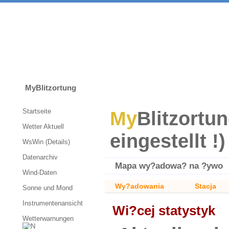
MyBlitzortung
Startseite
My
Blitzortun
Wetter Aktuell
eingestellt !)
WsWin (Details)
Datenarchiv
Mapa wy?adowa? na ?ywo
Wind-Daten
Wy?adowania
Stacja
Sonne und Mond
Instrumentenansicht
Wi?cej statystyk
Wetterwarnungen