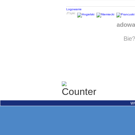
Logowanie
J?zyki:
adowa
Bie?
w