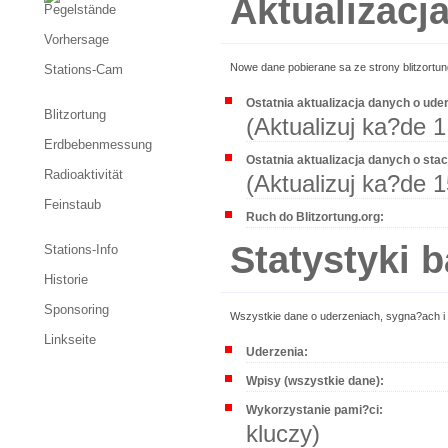
Aktualizacj
Pegelstände
Vorhersage
Nowe dane pobierane sa ze strony blitzort
Stations-Cam
Ostatnia aktualizacja danych o ude
Blitzortung
(Aktualizuj ka?de 1
Erdbebenmessung
Ostatnia aktualizacja danych o stacj
Radioaktivität
(Aktualizuj ka?de 1
Feinstaub
Ruch do Blitzortung.org:
Statystyki 
Stations-Info
Historie
Sponsoring
Wszystkie dane o uderzeniach, sygna?ach i da
Linkseite
Uderzenia:
Wpisy (wszystkie dane):
Wykorzystanie pami?ci:
kluczy)