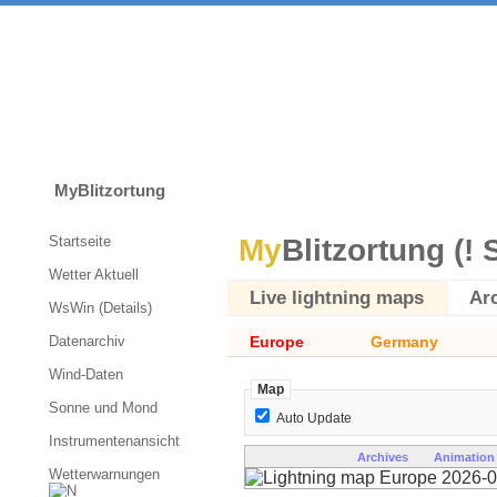
MyBlitzortung
Startseite
My
Blitzortung (! 
Wetter Aktuell
Live lightning maps
Ar
WsWin (Details)
Datenarchiv
Europe
Germany
Wind-Daten
Map
Sonne und Mond
Auto Update
Instrumentenansicht
Archives
Animation
Wetterwarnungen