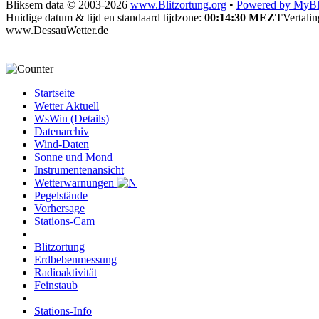
Bliksem data © 2003-2026
www.Blitzortung.org
•
Powered by MyBli
Huidige datum & tijd en standaard tijdzone:
00:14:30 MEZT
Vertali
www.DessauWetter.de
Startseite
Wetter Aktuell
WsWin (Details)
Datenarchiv
Wind-Daten
Sonne und Mond
Instrumentenansicht
Wetterwarnungen
Pegelstände
Vorhersage
Stations-Cam
Blitzortung
Erdbebenmessung
Radioaktivität
Feinstaub
Stations-Info