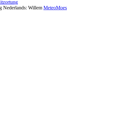
tzortung
ng Nederlands: Willem
MeteoMoes