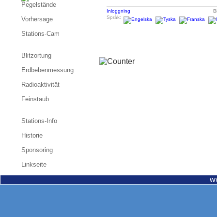
Pegelstände
Inloggning
B
Språk:
Vorhersage
Stations-Cam
Blitzortung
Erdbebenmessung
Radioaktivität
Feinstaub
Stations-Info
Historie
Sponsoring
Linkseite
w