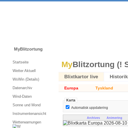
MyBlitzortung
Startseite
My
Blitzortung (! 
Wetter Aktuell
Blixtkartor live
Historik
WsWin (Details)
Datenarchiv
Europa
Tyskland
Wind-Daten
Karta
Sonne und Mond
Automatisk uppdatering
Instrumentenansicht
Archives
Animering
Wetterwarnungen