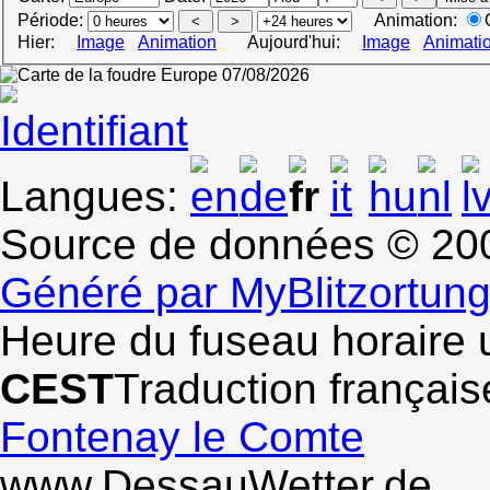
Période:
Animation:
Hier:
Image
Animation
Aujourd'hui:
Image
Animati
Identifiant
Langues:
Source de données © 2
Généré par MyBlitzortun
Heure du fuseau horaire u
CEST
Traduction françai
Fontenay le Comte
www.DessauWetter.de