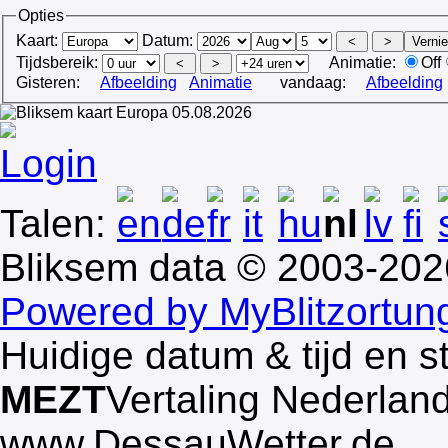
Opties
Kaart:
Datum:
Tijdsbereik:
Animatie:
Off
Gisteren:
Afbeelding
Animatie
vandaag:
Afbeelding
Login
Talen:
Bliksem data © 2003-20
Powered by MyBlitzortun
Huidige datum & tijd en s
MEZT
Vertaling Nederlan
www.DessauWetter.de