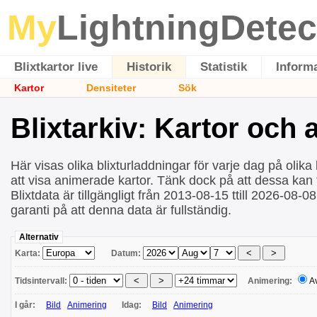
My
LightningDetec
Blixtkartor live
Historik
Statistik
Inform
Kartor
Densiteter
Sök
Blixtarkiv: Kartor och
Här visas olika blixturladdningar för varje dag på olika 
att visa animerade kartor. Tänk dock på att dessa kan ta
Blixtdata är tillgängligt från 2013-08-15 ttill 2026-08-0
garanti på att denna data är fullständig.
Alternativ
Karta:
Datum:
Tidsintervall:
Animering:
A
I går:
Bild
Animering
Idag:
Bild
Animering