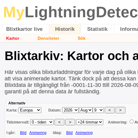
My
LightningDetec
Blixtkartor live
Historik
Statistik
Inform
Kartor
Densiteter
Sök
Blixtarkiv: Kartor och
Här visas olika blixturladdningar för varje dag på olika 
att visa animerade kartor. Tänk dock på att dessa kan ta
Blixtdata är tillgängligt från -0001-11-30 ttill 2026-08-
garanti på att denna data är fullständig.
Alternativ
Karta:
Datum:
Tidsintervall:
Animering:
A
I går:
Bild
Animering
Idag:
Bild
Animering