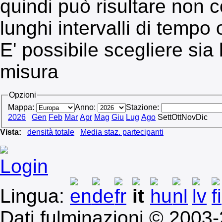
quindi può risultare non co
lunghi intervalli di tempo 
E' possibile scegliere sia
misura
Opzioni
Mappa:
Anno:
Stazione:
2026
Gen
Feb
Mar
Apr
Mag
Giu
Lug
Ago
Sett
Ott
Nov
Dic
Vista:
densità totale
Media staz. partecipanti
Login
Lingua:
Dati fulminazioni © 2003