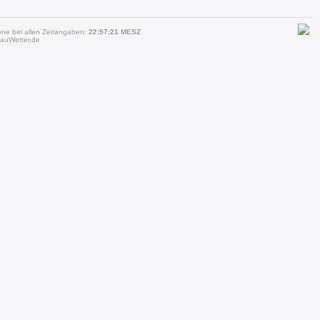
one bei allen Zeitangaben:
22:57:21 MESZ
auWetter.de