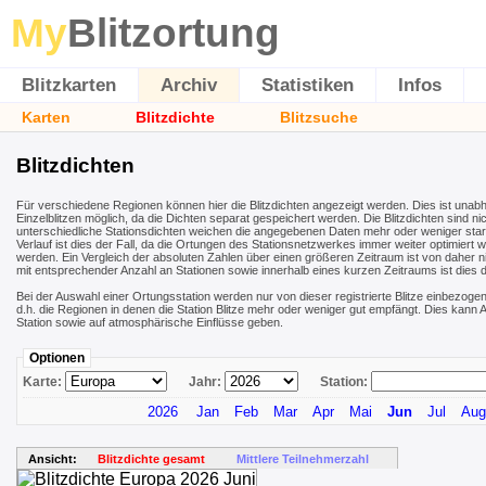
My
Blitzortung
Blitzkarten
Archiv
Statistiken
Infos
Karten
Blitzdichte
Blitzsuche
Blitzdichten
Für verschiedene Regionen können hier die Blitzdichten angezeigt werden. Dies ist unab
Einzelblitzen möglich, da die Dichten separat gespeichert werden. Die Blitzdichten sind nic
unterschiedliche Stationsdichten weichen die angegebenen Daten mehr oder weniger stark 
Verlauf ist dies der Fall, da die Ortungen des Stationsnetzwerkes immer weiter optimiert 
werden. Ein Vergleich der absoluten Zahlen über einen größeren Zeitraum ist von daher ni
mit entsprechender Anzahl an Stationen sowie innerhalb eines kurzen Zeitraums ist dies 
Bei der Auswahl einer Ortungsstation werden nur von dieser registrierte Blitze einbezogen
d.h. die Regionen in denen die Station Blitze mehr oder weniger gut empfängt. Dies kan
Station sowie auf atmosphärische Einflüsse geben.
Optionen
Karte:
Jahr:
Station:
2026
Jan
Feb
Mar
Apr
Mai
Jun
Jul
Aug
Ansicht:
Blitzdichte gesamt
Mittlere Teilnehmerzahl