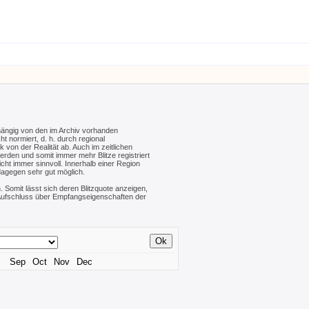
hängig von den im Archiv vorhanden
ht normiert, d. h. durch regional
von der Realität ab. Auch im zeitlichen
werden und somit immer mehr Blitze registriert
cht immer sinnvoll. Innerhalb einer Region
dagegen sehr gut möglich.
. Somit lässt sich deren Blitzquote anzeigen,
n Aufschluss über Empfangseigenschaften der
Sep
Oct
Nov
Dec