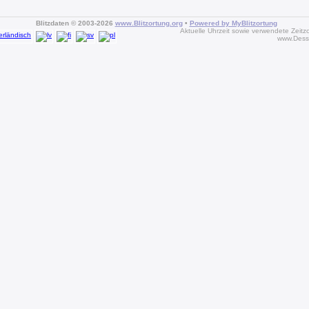
Blitzdaten © 2003-2026
www.Blitzortung.org
•
Powered by MyBlitzortung
Aktuelle Uhrzeit sowie verwendete Zeitz
www.Dess