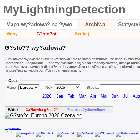
MyLightningDetection
Mapa wy?adowa? na ?ywo
Archiwa
Statysty
Mapy
G?sto?ci
Szukaj
G?sto?? wy?adowa?
Tutaj mo?na wy?wietli? g?sto?? wy?adowa? dla ró?nych obszarów. The dane s? zapisy
uderzeniach. Podpowiedzi: Dane wy?wietlane tutaj nie sa standaryzowane, dlatego rez
przedziale czasowym lub dla du?ych obszarów! Jest to zwi?zane z ró?nym pokryciem st
na prze?acza? widoki pomi?dzy ró?nymi stacjami.
Opcje
Mapa:
Rok:
Stacja:
2026
Jan
Feb
Mar
Apr
Maj
Jun
Jul
Aug
Widok:
Ca?kowita g?sto??
?rednia u?ytkowników
Logowanie
J?zyki: