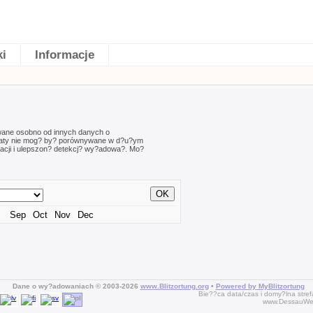
ki
Informacje
wane osobno od innych danych o
ultaty nie mog? by? porównywane w d?u?ym
acji i ulepszon? detekcj? wy?adowa?. Mo?
Sep
Oct
Nov
Dec
Dane o wy?adowaniach © 2003-2026
www.Blitzortung.org
•
Powered by MyBlitzortung
Bie??ca data/czas i domy?lna str
www.DessauWet