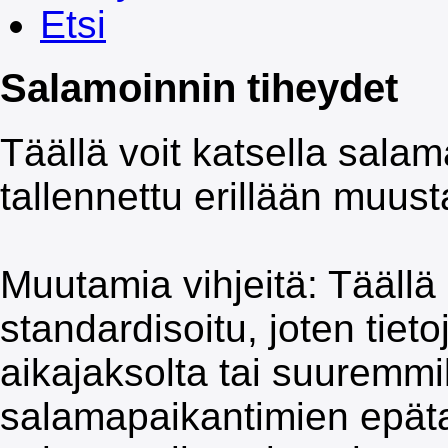
Etsi
Salamoinnin tiheydet
Täällä voit katsella salama
tallennettu erillään muus
Muutamia vihjeitä: Täällä 
standardisoitu, joten tiet
aikajaksolta tai suuremmi
salamapaikantimien epät