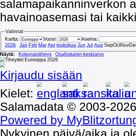
salamapaikanninverkon al
havainoasemasi tai kaikk
Valinnat
Kartta:
Vuosi:
Asema:
2026
Jan
Feb
Mar
Apr
toukokuu
Jun
Jul
Aug
Sep
Oct
Nov
De
Näytä:
Kokonaistiheys
Osallistujien keskiarvo
Kirjaudu sisään
Kielet:
Salamadata © 2003-202
Powered by MyBlitzortun
Nykyinen päivä/aika ja o