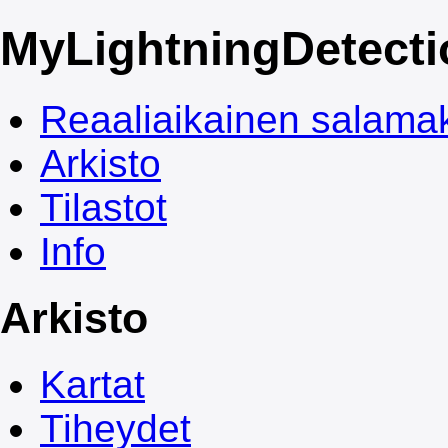
My
LightningDetect
Reaaliaikainen salamak
Arkisto
Tilastot
Info
Arkisto
Kartat
Tiheydet