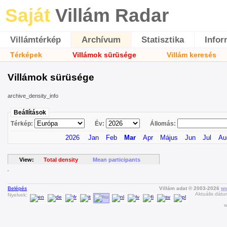
Saját
Villám Radar
Villámtérkép
Archívum
Statisztika
Infor
Térképek
Villámok sürüsége
Villám keresés
Villámok sürüsége
archive_density_info
Beállítások
Térkép:
Év:
Állomás:
2026
Jan
Feb
Mar
Apr
Május
Jun
Jul
Au
View:
Total density
Mean participants
Belépés
Villám adat © 2003-2026
ww
Aktuális dátu
Nyelvek:
w