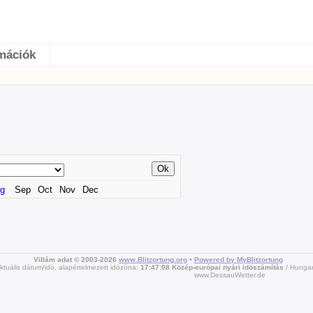
mációk
g
Sep
Oct
Nov
Dec
Villám adat © 2003-2026
www.Blitzortung.org
•
Powered by MyBlitzortung
ktuális dátum/idö, alapértelmezett idözóna:
17:47:08 Közép-európai nyári idöszámítás
Hungari
www.DessauWetter.de