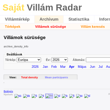
Saját
Villám Radar
Villámtérkép
Archívum
Statisztika
Infor
Térképek
Villámok sürüsége
Villám keresés
Villámok sürüsége
archive_density_info
Beállítások
Térkép:
Év:
Állomás:
2026
Jan
Feb
Mar
Apr
Május
Jun
Jul
Au
View:
Total density
Mean participants
Belépés
A
Nyelvek: