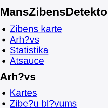
Mans
ZibensDetekto
Zibens karte
Arh?vs
Statistika
Atsauce
Arh?vs
Kartes
Zibe?u bl?vums