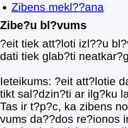
Zibens mekl??ana
Zibe?u bl?vums
?eit tiek att?loti izl??u 
dati tiek glab?ti neatkar?
Ieteikums: ?eit att?lotie d
tikt sal?dzin?ti ar ilg?ku 
Tas ir t?p?c, ka zibens n
vums da??dos re?ionos ir 