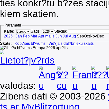
ties konkr?tu b?zes stacij
kiem skatiem.
Parametri
Karte:
Gads:
Stacija:
2026
Jan
Feb
Mar
Apr
maijs
Jun
Jul
Aug
Sep
Oct
Nov
Dec
Skats:
Kop?jais bl?vums
Vid?jais dal?bnieku skaits
Lietot?jv?rds
valodas:
Zibens dati © 2003-2026
ts ar MyBlitzortung