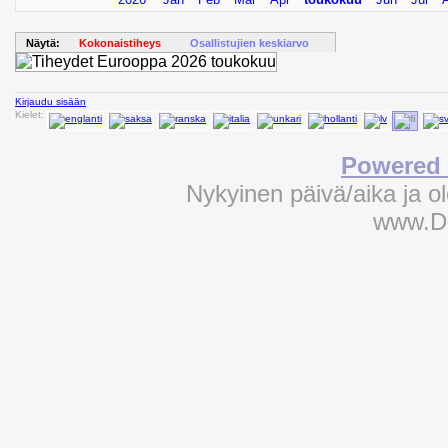
Näytä:
Kokonaistiheys
Osallistujien keskiarvo
Kirjaudu sisään
Kielet:
Powered 
Nykyinen päivä/aika ja 
www.D