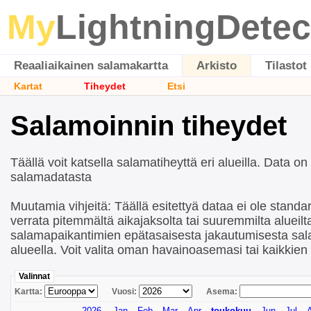
My
LightningDetec
Reaaliaikainen salamakartta
Arkisto
Tilastot
Kartat
Tiheydet
Etsi
Salamoinnin tiheydet
Täällä voit katsella salamatiheyttä eri alueilla. Data on
salamadatasta
Muutamia vihjeitä: Täällä esitettyä dataa ei ole standard
verrata pitemmältä aikajaksolta tai suuremmilta alueil
salamapaikantimien epätasaisesta jakautumisesta sa
alueella. Voit valita oman havainoasemasi tai kaikkie
Valinnat
Kartta:
Vuosi:
Asema:
2026
Jan
Feb
Mar
Apr
toukokuu
Jun
Jul