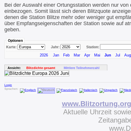
Bei der Auswahl einer Ortungsstation werden nur von di
einbezogen. Somit lässt sich deren Blitzquote anzeige
denen die Station Blitze mehr oder weniger gut empfä
über Empfangseigenschaften der Station sowie auf at
geben.
Optionen
Karte:
Jahr:
Station:
2026
Jan
Feb
Mar
Apr
Mai
Jun
Jul
Aug
Ansicht:
Blitzdichte gesamt
Mittlere Teilnehmerzahl
Login
Sprachen:
www.Blitzortung.or
Aktuelle Uhrzeit sowi
Zeitangab
www.D