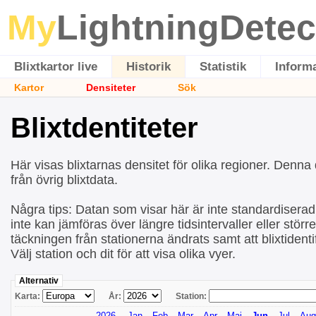
My
LightningDetec
Blixtkartor live
Historik
Statistik
Inform
Kartor
Densiteter
Sök
Blixtdentiteter
Här visas blixtarnas densitet för olika regioner. Denn
från övrig blixtdata.
Några tips: Datan som visar här är inte standardiserad v
inte kan jämföras över längre tidsintervaller eller stör
täckningen från stationerna ändrats samt att blixtidentif
Välj station och dit för att visa olika vyer.
Alternativ
Karta:
År:
Station:
2026
Jan
Feb
Mar
Apr
Maj
Jun
Jul
Aug