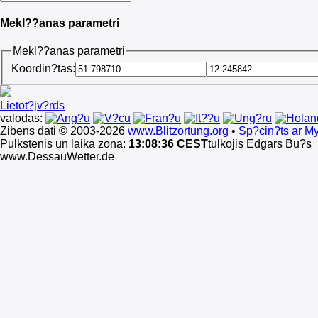
Mekl??anas parametri
Mekl??anas parametri
Koordin?tas:
Lietot?jv?rds
valodas:
Zibens dati © 2003-2026
www.Blitzortung.org
•
Sp?cin?ts ar My
Pulkstenis un laika zona:
13:08:36 CEST
tulkojis Edgars Bu?s
www.DessauWetter.de