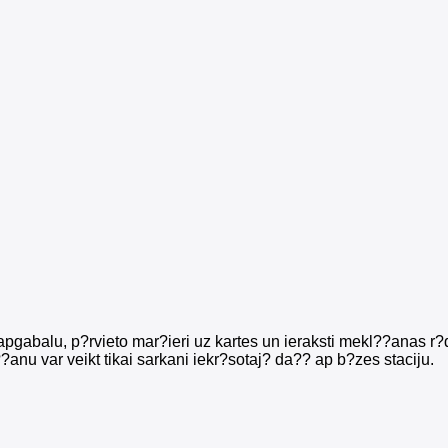
pgabalu, p?rvieto mar?ieri uz kartes un ieraksti mekl??anas r?di
?anu var veikt tikai sarkani iekr?sotaj? da?? ap b?zes staciju.