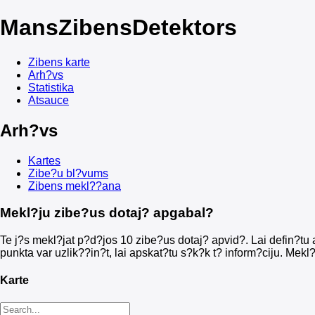
Mans
ZibensDetektors
Zibens karte
Arh?vs
Statistika
Atsauce
Arh?vs
Kartes
Zibe?u bl?vums
Zibens mekl??ana
Mekl?ju zibe?us dotaj? apgabal?
Te j?s mekl?jat p?d?jos 10 zibe?us dotaj? apvid?. Lai defin?tu a
punkta var uzlik??in?t, lai apskat?tu s?k?k t? inform?ciju. Mekl?
Karte