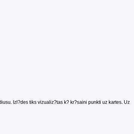
usu. Izl?des tiks vizualiz?tas k? kr?saini punkti uz kartes. Uz