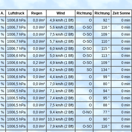
 A.
Luftdruck
Regen
Wind
Richtung
Richtung
Zeit Sonne
 %
1006,8 hPa
0,0 l/m²
4,9 km/h (1 Bft)
O
92 °
0 min
 %
1006,7 hPa
0,0 l/m²
5,6 km/h (2 Bft)
O-SO
116 °
0 min
 %
1006,7 hPa
0,0 l/m²
7,5 km/h (2 Bft)
O-SO
109 °
0 min
 %
1006,7 hPa
0,0 l/m²
5,7 km/h (2 Bft)
O-SO
110 °
0 min
 %
1006,7 hPa
0,0 l/m²
6,0 km/h (2 Bft)
O-SO
115 °
0 min
 %
1006,6 hPa
0,0 l/m²
5,0 km/h (1 Bft)
O-SO
113 °
0 min
 %
1006,6 hPa
0,2 l/m²
4,9 km/h (1 Bft)
O-SO
109 °
0 min
 %
1006,6 hPa
0,0 l/m²
6,2 km/h (2 Bft)
SO
134 °
0 min
 %
1006,6 hPa
0,0 l/m²
4,4 km/h (1 Bft)
O
99 °
0 min
 %
1006,5 hPa
0,0 l/m²
7,0 km/h (2 Bft)
O
80 °
0 min
 %
1006,5 hPa
0,0 l/m²
7,1 km/h (2 Bft)
O
94 °
0 min
 %
1006,5 hPa
0,0 l/m²
7,4 km/h (2 Bft)
O
95 °
0 min
 %
1006,5 hPa
0,0 l/m²
7,5 km/h (2 Bft)
O
88 °
0 min
 %
1006,5 hPa
0,0 l/m²
9,4 km/h (2 Bft)
O-NO
77 °
0 min
 %
1006,5 hPa
0,0 l/m²
10,3 km/h (2 Bft)
O
90 °
0 min
 %
1006,5 hPa
0,0 l/m²
7,9 km/h (2 Bft)
O-SO
116 °
0 min