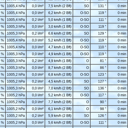
 %
1005,4 hPa
0,0 l/m²
7,5 km/h (2 Bft)
SO
131 °
0 min
 %
1005,4 hPa
0,0 l/m²
6,2 km/h (2 Bft)
O-SO
119 °
0 min
 %
1005,4 hPa
0,2 l/m²
5,0 km/h (1 Bft)
O-SO
111 °
0 min
 %
1005,3 hPa
0,0 l/m²
3,0 km/h (1 Bft)
O-SO
119 °
0 min
 %
1005,3 hPa
0,2 l/m²
6,6 km/h (2 Bft)
SO
129 °
0 min
 %
1005,4 hPa
0,0 l/m²
5,2 km/h (1 Bft)
O-SO
119 °
0 min
 %
1005,4 hPa
0,0 l/m²
4,7 km/h (1 Bft)
O-SO
110 °
0 min
 %
1005,3 hPa
0,0 l/m²
4,9 km/h (1 Bft)
O-SO
119 °
0 min
 %
1005,3 hPa
0,2 l/m²
4,9 km/h (1 Bft)
O
81 °
0 min
 %
1005,3 hPa
0,0 l/m²
8,7 km/h (2 Bft)
O
86 °
0 min
 %
1005,2 hPa
0,0 l/m²
6,8 km/h (2 Bft)
O-SO
123 °
0 min
 %
1005,2 hPa
0,2 l/m²
4,5 km/h (1 Bft)
SO
127 °
0 min
 %
1005,3 hPa
0,0 l/m²
7,0 km/h (2 Bft)
SO
136 °
0 min
 %
1005,2 hPa
0,0 l/m²
5,2 km/h (1 Bft)
O-SO
117 °
0 min
 %
1005,2 hPa
0,0 l/m²
7,7 km/h (2 Bft)
O
90 °
0 min
 %
1005,2 hPa
0,0 l/m²
6,1 km/h (2 Bft)
O
98 °
0 min
 %
1005,2 hPa
0,2 l/m²
5,9 km/h (2 Bft)
SO
126 °
0 min
 %
1005,2 hPa
0,0 l/m²
5,6 km/h (2 Bft)
O-SO
111 °
0 min