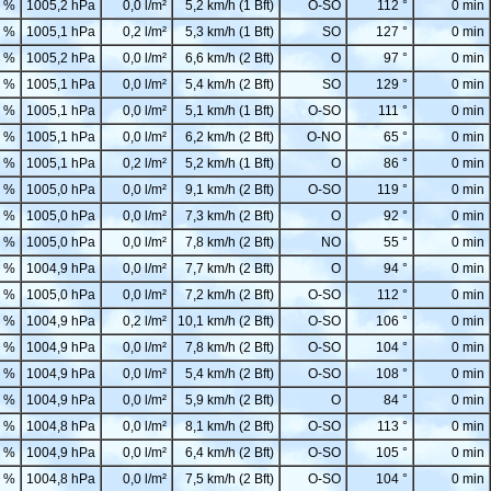
 %
1005,2 hPa
0,0 l/m²
5,2 km/h (1 Bft)
O-SO
112 °
0 min
 %
1005,1 hPa
0,2 l/m²
5,3 km/h (1 Bft)
SO
127 °
0 min
 %
1005,2 hPa
0,0 l/m²
6,6 km/h (2 Bft)
O
97 °
0 min
 %
1005,1 hPa
0,0 l/m²
5,4 km/h (2 Bft)
SO
129 °
0 min
 %
1005,1 hPa
0,0 l/m²
5,1 km/h (1 Bft)
O-SO
111 °
0 min
 %
1005,1 hPa
0,0 l/m²
6,2 km/h (2 Bft)
O-NO
65 °
0 min
 %
1005,1 hPa
0,2 l/m²
5,2 km/h (1 Bft)
O
86 °
0 min
 %
1005,0 hPa
0,0 l/m²
9,1 km/h (2 Bft)
O-SO
119 °
0 min
 %
1005,0 hPa
0,0 l/m²
7,3 km/h (2 Bft)
O
92 °
0 min
 %
1005,0 hPa
0,0 l/m²
7,8 km/h (2 Bft)
NO
55 °
0 min
 %
1004,9 hPa
0,0 l/m²
7,7 km/h (2 Bft)
O
94 °
0 min
 %
1005,0 hPa
0,0 l/m²
7,2 km/h (2 Bft)
O-SO
112 °
0 min
 %
1004,9 hPa
0,2 l/m²
10,1 km/h (2 Bft)
O-SO
106 °
0 min
 %
1004,9 hPa
0,0 l/m²
7,8 km/h (2 Bft)
O-SO
104 °
0 min
 %
1004,9 hPa
0,0 l/m²
5,4 km/h (2 Bft)
O-SO
108 °
0 min
 %
1004,9 hPa
0,0 l/m²
5,9 km/h (2 Bft)
O
84 °
0 min
 %
1004,8 hPa
0,0 l/m²
8,1 km/h (2 Bft)
O-SO
113 °
0 min
 %
1004,9 hPa
0,0 l/m²
6,4 km/h (2 Bft)
O-SO
105 °
0 min
 %
1004,8 hPa
0,0 l/m²
7,5 km/h (2 Bft)
O-SO
104 °
0 min