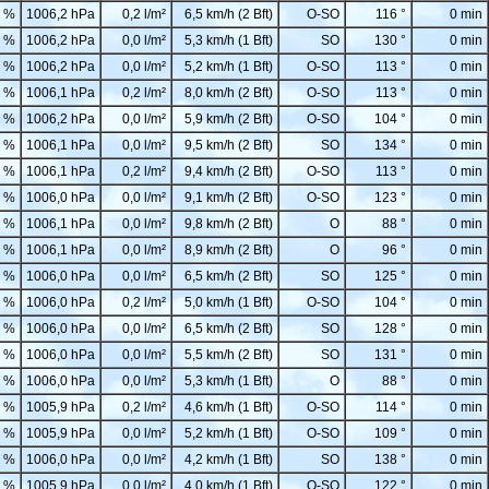
 %
1006,2 hPa
0,2 l/m²
6,5 km/h (2 Bft)
O-SO
116 °
0 min
 %
1006,2 hPa
0,0 l/m²
5,3 km/h (1 Bft)
SO
130 °
0 min
 %
1006,2 hPa
0,0 l/m²
5,2 km/h (1 Bft)
O-SO
113 °
0 min
 %
1006,1 hPa
0,2 l/m²
8,0 km/h (2 Bft)
O-SO
113 °
0 min
 %
1006,2 hPa
0,0 l/m²
5,9 km/h (2 Bft)
O-SO
104 °
0 min
 %
1006,1 hPa
0,0 l/m²
9,5 km/h (2 Bft)
SO
134 °
0 min
 %
1006,1 hPa
0,2 l/m²
9,4 km/h (2 Bft)
O-SO
113 °
0 min
 %
1006,0 hPa
0,0 l/m²
9,1 km/h (2 Bft)
O-SO
123 °
0 min
 %
1006,1 hPa
0,0 l/m²
9,8 km/h (2 Bft)
O
88 °
0 min
 %
1006,1 hPa
0,0 l/m²
8,9 km/h (2 Bft)
O
96 °
0 min
 %
1006,0 hPa
0,0 l/m²
6,5 km/h (2 Bft)
SO
125 °
0 min
 %
1006,0 hPa
0,2 l/m²
5,0 km/h (1 Bft)
O-SO
104 °
0 min
 %
1006,0 hPa
0,0 l/m²
6,5 km/h (2 Bft)
SO
128 °
0 min
 %
1006,0 hPa
0,0 l/m²
5,5 km/h (2 Bft)
SO
131 °
0 min
 %
1006,0 hPa
0,0 l/m²
5,3 km/h (1 Bft)
O
88 °
0 min
 %
1005,9 hPa
0,2 l/m²
4,6 km/h (1 Bft)
O-SO
114 °
0 min
 %
1005,9 hPa
0,0 l/m²
5,2 km/h (1 Bft)
O-SO
109 °
0 min
 %
1006,0 hPa
0,0 l/m²
4,2 km/h (1 Bft)
SO
138 °
0 min
 %
1005,9 hPa
0,0 l/m²
4,0 km/h (1 Bft)
O-SO
122 °
0 min