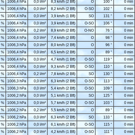
 %
1006,4 hPa
0,0 l/m²
8,3 km/h (2 Bft)
O
100 °
0 min
 %
1006,4 hPa
0,0 l/m²
8,2 km/h (2 Bft)
O-SO
102 °
0 min
 %
1006,4 hPa
0,0 l/m²
3,9 km/h (1 Bft)
SO
131 °
0 min
 %
1006,4 hPa
0,0 l/m²
3,9 km/h (1 Bft)
O-SO
106 °
0 min
 %
1006,4 hPa
0,2 l/m²
8,9 km/h (2 Bft)
O-NO
76 °
0 min
 %
1006,4 hPa
0,0 l/m²
7,4 km/h (2 Bft)
O
98 °
0 min
 %
1006,3 hPa
0,0 l/m²
8,0 km/h (2 Bft)
O
96 °
0 min
 %
1006,4 hPa
0,0 l/m²
6,5 km/h (2 Bft)
O
89 °
0 min
 %
1006,4 hPa
0,0 l/m²
4,7 km/h (1 Bft)
O-SO
119 °
0 min
 %
1006,4 hPa
0,0 l/m²
9,3 km/h (2 Bft)
O-SO
110 °
0 min
 %
1006,4 hPa
0,2 l/m²
7,8 km/h (2 Bft)
SO
130 °
0 min
 %
1006,3 hPa
0,0 l/m²
6,3 km/h (2 Bft)
O-SO
113 °
0 min
 %
1006,3 hPa
0,0 l/m²
5,4 km/h (2 Bft)
O-SO
109 °
0 min
 %
1006,2 hPa
0,0 l/m²
5,1 km/h (1 Bft)
SO
125 °
0 min
 %
1006,3 hPa
0,0 l/m²
5,7 km/h (2 Bft)
O-SO
103 °
0 min
 %
1006,2 hPa
0,2 l/m²
5,5 km/h (2 Bft)
O
89 °
0 min
 %
1006,2 hPa
0,0 l/m²
6,3 km/h (2 Bft)
SO
133 °
0 min
 %
1006,2 hPa
0,0 l/m²
6,1 km/h (2 Bft)
O-SO
115 °
0 min
 %
1006,2 hPa
0,0 l/m²
4,2 km/h (1 Bft)
O-SO
111 °
0 min