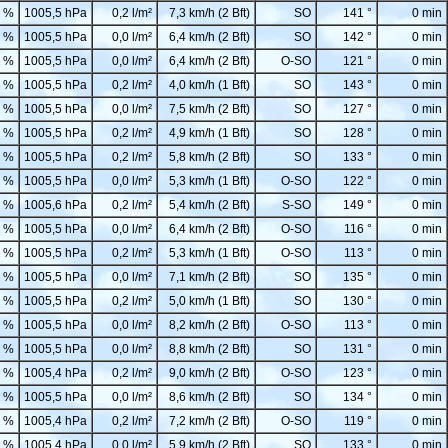
 %
1005,5 hPa
0,2 l/m²
7,3 km/h (2 Bft)
SO
141 °
0 min
 %
1005,5 hPa
0,0 l/m²
6,4 km/h (2 Bft)
SO
142 °
0 min
 %
1005,5 hPa
0,0 l/m²
6,4 km/h (2 Bft)
O-SO
121 °
0 min
 %
1005,5 hPa
0,2 l/m²
4,0 km/h (1 Bft)
SO
143 °
0 min
 %
1005,5 hPa
0,0 l/m²
7,5 km/h (2 Bft)
SO
127 °
0 min
 %
1005,5 hPa
0,2 l/m²
4,9 km/h (1 Bft)
SO
128 °
0 min
 %
1005,5 hPa
0,2 l/m²
5,8 km/h (2 Bft)
SO
133 °
0 min
 %
1005,5 hPa
0,0 l/m²
5,3 km/h (1 Bft)
O-SO
122 °
0 min
 %
1005,6 hPa
0,2 l/m²
5,4 km/h (2 Bft)
S-SO
149 °
0 min
 %
1005,5 hPa
0,0 l/m²
6,4 km/h (2 Bft)
O-SO
116 °
0 min
 %
1005,5 hPa
0,2 l/m²
5,3 km/h (1 Bft)
O-SO
113 °
0 min
 %
1005,5 hPa
0,0 l/m²
7,1 km/h (2 Bft)
SO
135 °
0 min
 %
1005,5 hPa
0,2 l/m²
5,0 km/h (1 Bft)
SO
130 °
0 min
 %
1005,5 hPa
0,0 l/m²
8,2 km/h (2 Bft)
O-SO
113 °
0 min
 %
1005,5 hPa
0,0 l/m²
8,8 km/h (2 Bft)
SO
131 °
0 min
 %
1005,4 hPa
0,2 l/m²
9,0 km/h (2 Bft)
O-SO
123 °
0 min
 %
1005,5 hPa
0,0 l/m²
8,6 km/h (2 Bft)
SO
134 °
0 min
 %
1005,4 hPa
0,2 l/m²
7,2 km/h (2 Bft)
O-SO
119 °
0 min
 %
1005,4 hPa
0,0 l/m²
5,9 km/h (2 Bft)
SO
133 °
0 min