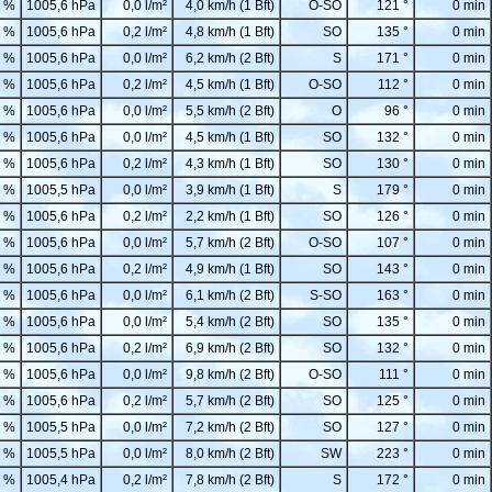
 %
1005,6 hPa
0,0 l/m²
4,0 km/h (1 Bft)
O-SO
121 °
0 min
 %
1005,6 hPa
0,2 l/m²
4,8 km/h (1 Bft)
SO
135 °
0 min
 %
1005,6 hPa
0,0 l/m²
6,2 km/h (2 Bft)
S
171 °
0 min
 %
1005,6 hPa
0,2 l/m²
4,5 km/h (1 Bft)
O-SO
112 °
0 min
 %
1005,6 hPa
0,0 l/m²
5,5 km/h (2 Bft)
O
96 °
0 min
 %
1005,6 hPa
0,0 l/m²
4,5 km/h (1 Bft)
SO
132 °
0 min
 %
1005,6 hPa
0,2 l/m²
4,3 km/h (1 Bft)
SO
130 °
0 min
 %
1005,5 hPa
0,0 l/m²
3,9 km/h (1 Bft)
S
179 °
0 min
 %
1005,6 hPa
0,2 l/m²
2,2 km/h (1 Bft)
SO
126 °
0 min
 %
1005,6 hPa
0,0 l/m²
5,7 km/h (2 Bft)
O-SO
107 °
0 min
 %
1005,6 hPa
0,2 l/m²
4,9 km/h (1 Bft)
SO
143 °
0 min
 %
1005,6 hPa
0,0 l/m²
6,1 km/h (2 Bft)
S-SO
163 °
0 min
 %
1005,6 hPa
0,0 l/m²
5,4 km/h (2 Bft)
SO
135 °
0 min
 %
1005,6 hPa
0,2 l/m²
6,9 km/h (2 Bft)
SO
132 °
0 min
 %
1005,6 hPa
0,0 l/m²
9,8 km/h (2 Bft)
O-SO
111 °
0 min
 %
1005,6 hPa
0,2 l/m²
5,7 km/h (2 Bft)
SO
125 °
0 min
 %
1005,5 hPa
0,0 l/m²
7,2 km/h (2 Bft)
SO
127 °
0 min
 %
1005,5 hPa
0,0 l/m²
8,0 km/h (2 Bft)
SW
223 °
0 min
 %
1005,4 hPa
0,2 l/m²
7,8 km/h (2 Bft)
S
172 °
0 min