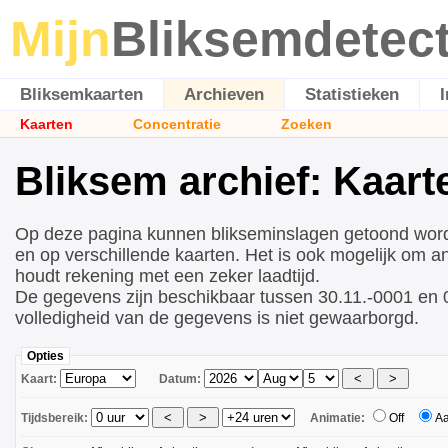
Mijn
Bliksemdetec
Bliksemkaarten
Archieven
Statistieken
Kaarten
Concentratie
Zoeken
Bliksem archief: Kaart
Op deze pagina kunnen blikseminslagen getoond wor
en op verschillende kaarten. Het is ook mogelijk om a
houdt rekening met een zeker laadtijd.
De gegevens zijn beschikbaar tussen 30.11.-0001 en 
volledigheid van de gegevens is niet gewaarborgd.
Opties
Kaart:
Datum:
Tijdsbereik:
Animatie:
Off
A