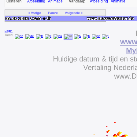
Gisteren:
Afbeelding
Animatie
vandaag:
Afbeelding
Animatie
< Vorige
Pauze
Volgende >
Login
Talen:
www.
My
Huidige datum & tijd en s
Vertaling Neder
www.D