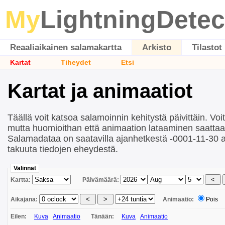
My
LightningDetec
Reaaliaikainen salamakartta
Arkisto
Tilastot
Kartat
Tiheydet
Etsi
Kartat ja animaatiot
Täällä voit katsoa salamoinnin kehitystä päivittäin. Vo
mutta huomioithan että animaation lataaminen saattaa 
Salamadataa on saatavilla ajanhetkestä -0001-11-30 
takuuta tiedojen eheydestä.
Valinnat
Kartta:
Päivämäärä:
Aikajana:
Animaatio:
Pois
Eilen:
Kuva
Animaatio
Tänään:
Kuva
Animaatio