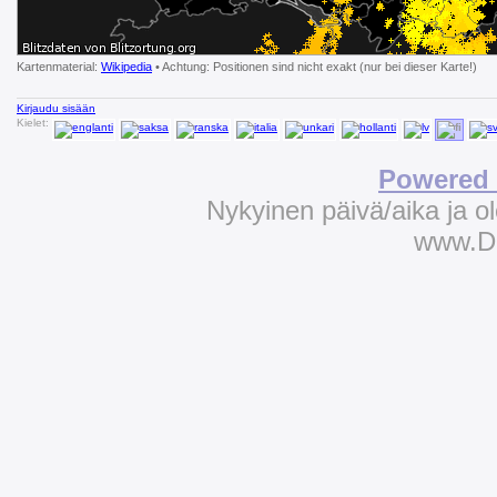
Kartenmaterial:
Wikipedia
• Achtung: Positionen sind nicht exakt (nur bei dieser Karte!)
Kirjaudu sisään
Kielet:
Powered 
Nykyinen päivä/aika ja 
www.D