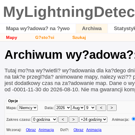
MyLightningDetec
Mapa wy?adowa? na ?ywo
Archiwa
Statysty
Mapy
G?sto?ci
Szukaj
Archiwum wy?adowa?:
Tutaj mo?na wy?wietli? wy?adowania dla ka?dego dn
na tak?e przegl?da? animowane mapy, nalezy wzi?? 
jest dodatkowy czas na za?adowanie map. Dane o w
od -0001-11-30 do 2026-08-10. Nie ma gwarancji kom
Opcje
Mapa:
Data:
Zakres czasu:
Animacja:
Wczoraj:
Obraz
Animacja
Dzi?:
Obraz
Animacja