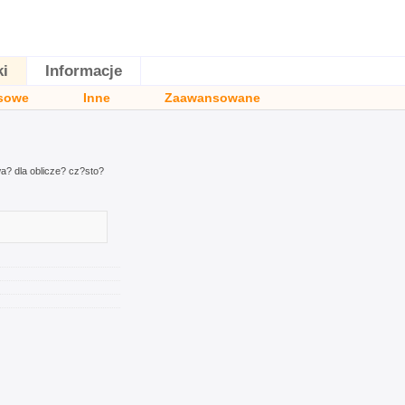
ki
Informacje
sowe
Inne
Zaawansowane
a? dla oblicze? cz?sto?