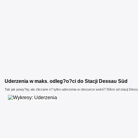
Uderzenia w maks. odleg?o?ci do Stacji Dessau Süd
Tak jak powy?ej, ale zliczane s? tylko uderzenia w obszarze wokó? 50km od stacji Des