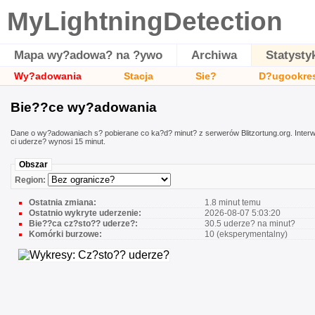
MyLightningDetection
Mapa wy?adowa? na ?ywo
Archiwa
Statysty
Wy?adowania
Stacja
Sie?
D?ugookre
Bie??ce wy?adowania
Dane o wy?adowaniach s? pobierane co ka?d? minut? z serwerów Blitzortung.org. Interw
ci uderze? wynosi 15 minut.
Obszar
Region:
Ostatnia zmiana:
1.8 minut temu
Ostatnio wykryte uderzenie:
2026-08-07 5:03:20
Bie??ca cz?sto?? uderze?:
30.5 uderze? na minut?
Komórki burzowe:
10 (eksperymentalny)