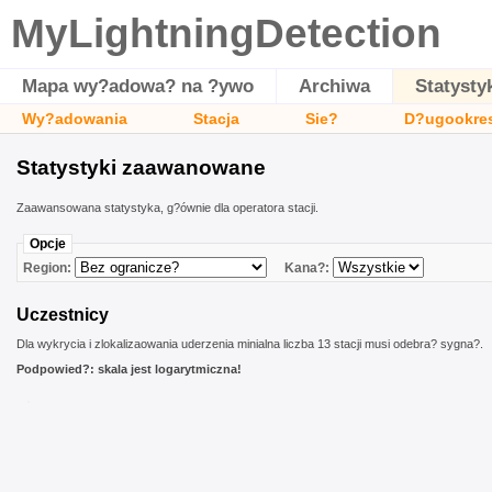
MyLightningDetection
Mapa wy?adowa? na ?ywo
Archiwa
Statysty
Wy?adowania
Stacja
Sie?
D?ugookre
Statystyki zaawanowane
Zaawansowana statystyka, g?ównie dla operatora stacji.
Opcje
Region:
Kana?:
Uczestnicy
Dla wykrycia i zlokalizaowania uderzenia minialna liczba 13 stacji musi odebra? sygna?.
Podpowied?: skala jest logarytmiczna!