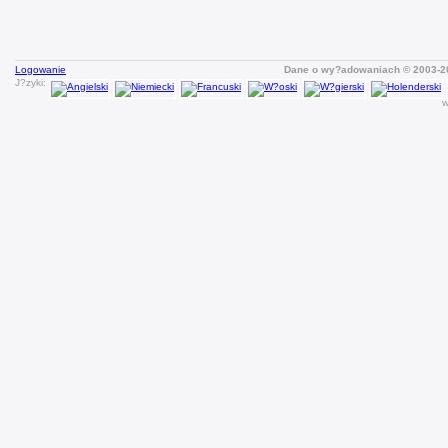
Logowanie
Dane o wy?adowaniach © 2003-
J?zyki:
w