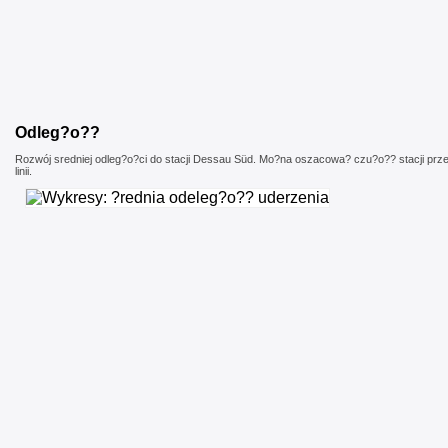
Odleg?o??
Rozwój sredniej odleg?o?ci do stacji Dessau Süd. Mo?na oszacowa? czu?o?? stacji pr
linii.