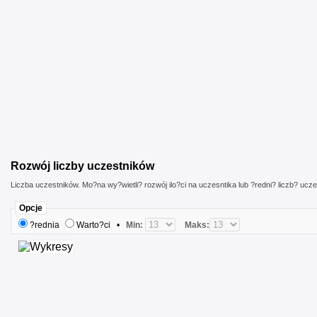
Rozwój liczby uczestników
Liczba uczestników. Mo?na wy?wietli? rozwój ilo?ci na uczesntika lub ?redni? liczb? ucz
Opcje
?rednia
Warto?ci
•
Min:
Maks: