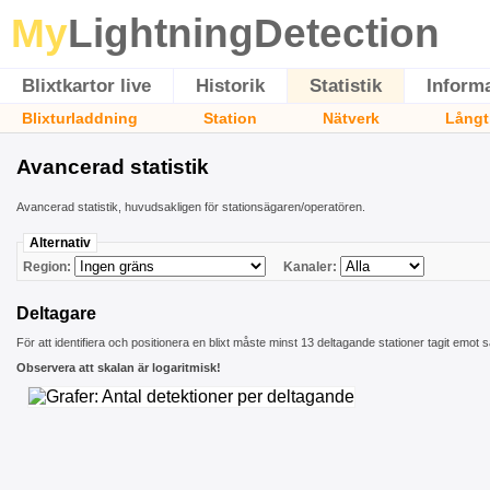
My
LightningDetection
Blixtkartor live
Historik
Statistik
Inform
Blixturladdning
Station
Nätverk
Långt
Avancerad statistik
Avancerad statistik, huvudsakligen för stationsägaren/operatören.
Alternativ
Region:
Kanaler:
Deltagare
För att identifiera och positionera en blixt måste minst 13 deltagande stationer tagit emot
Observera att skalan är logaritmisk!