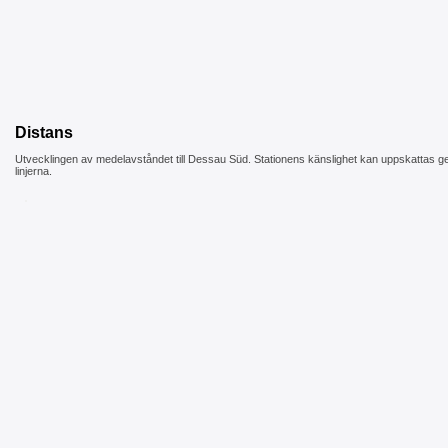
Distans
Utvecklingen av medelavståndet till Dessau Süd. Stationens känslighet kan uppskattas g
linjerna.