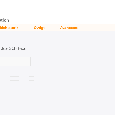
ation
idshistorik
Övrigt
Avancerat
blixtar är 15 minuter.