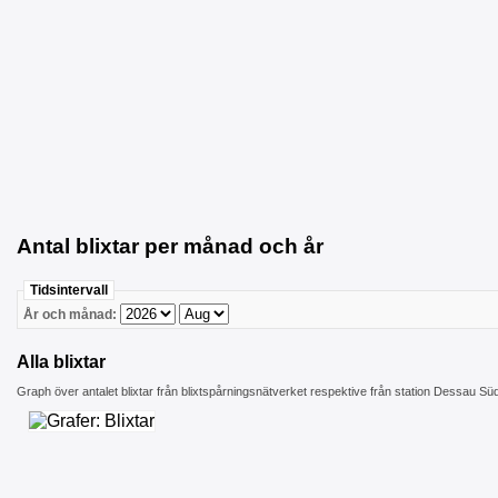
Antal blixtar per månad och år
Tidsintervall
År och månad:
Alla blixtar
Graph över antalet blixtar från blixtspårningsnätverket respektive från station Dessau Sü