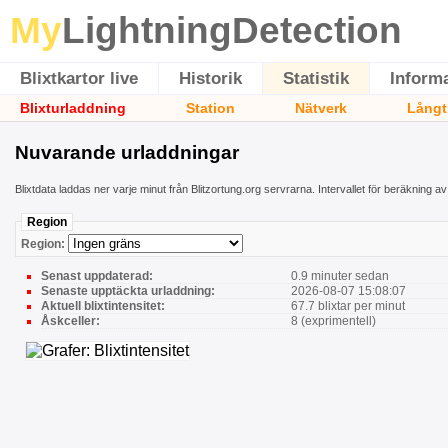
My
LightningDetection
Blixtkartor live
Historik
Statistik
Inform
Blixturladdning
Station
Nätverk
Långt
Nuvarande urladdningar
Blixtdata laddas ner varje minut från Blitzortung.org servrarna. Intervallet för beräkning av 
Region
Region:
Senast uppdaterad:
0.9 minuter sedan
Senaste upptäckta urladdning:
2026-08-07 15:08:07
Aktuell blixtintensitet:
67.7 blixtar per minut
Åskceller:
8 (exprimentell)