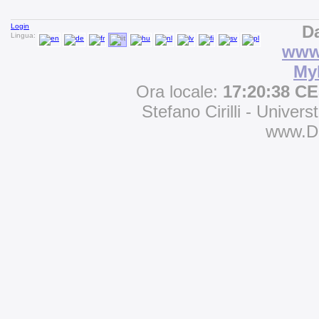
Login
Da
Lingua:
www.
My
Ora locale:
17:20:38 C
Stefano Cirilli - Univers
www.D