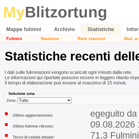
My
Blitzortung
Mappe fulmini
Archivio
Statistiche
Info
Fulmini
Stazione
Rete stazioni
Stat. a
Statistiche recenti dell
I dati sulle fulminazioni vengono scaricati ogni minuto dalla rete.
Le informazioni qui riportate possono essere in leggero ritardo rispet
Il tempo di elaborazione può essere al massimo di 15 minuti.
Selezione zona
Zona:
egeguito da 
Ultimo aggiornamento:
09.08.2026 
Ultimo fulmine rilevato:
71,3 Fulmin
Tasso di caduta attuale: