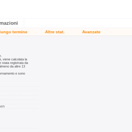
rmazioni
 lungo termine
Altre stat.
Avanzate
e.
i, viene calcolata la
e stata registrata da
 almeno da altre 13
ggiornamento e sono
nen