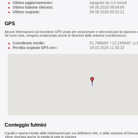
Ultimo aggiornamento:
egeguito da 3,4 minuti
Ultimo fulmine rilevato:
04.08.2026 09:09:06
Ultimo segnale:
08.08.2026 00:52:21
GPS
Alcune informazioni sul ricevitore GPS usato per posizionare e sincronizzare la stazione al
Se sono note, vengono evidenziate anche le direzioni delle antenne (verde/rosso).
Coordinate medie:
51,798680° / 12,245846° (±
Perdita segnale GPS ore::
18.02.2026 11:30:32
Conteggio fulmini
Il grafico riporta il totale delle fulminazioni per ora dell'intera rete, e della stazione di Dessa
Viene riportata anche la media di tutte le stazioni