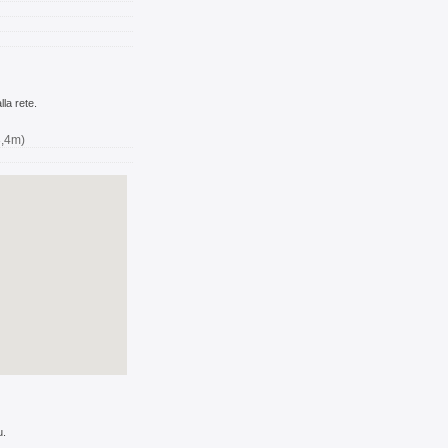
la rete.
3,4m)
u.