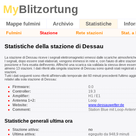
My
Blitzortung
Mappe fulmini
Archivio
Statistiche
Info
Fulmini
Stazione
Rete stazioni
Stat. a
Statistiche della stazione di Dessau
La stazione di Dessau riceve i segnali elettromagnetici emessi dalle scariche atmosferich
I segnali, dopo essere stati elaborati, vengono immessi in rete e, con l'aiuto di altre stazion
posizione e l'ora esatta dell'evento. Affinchè una scarica sia validata la stessa deve esser
almeno 13 stazioni. I dati riferiti alla singola stazione di Dessau sono quindi stati registrati
stazioni.
Tutti i dati seguenti sono riferiti all'intervallo temporale dei 60 minuti precedenti l'ultimo a
relativi alla sola stazione di Dessau:
Firmware:
0.0
Controller:
19.3
Amplifier:
H1 / E1
Antenna 1+2:
Loop
Website:
www.dessauwetter.de
Comment:
Station Blue mit Loop-Anten
Statistiche generali ultima ora
Stazione attiva:
no
Ultima attiva:
egeguito da 948,9 minuti