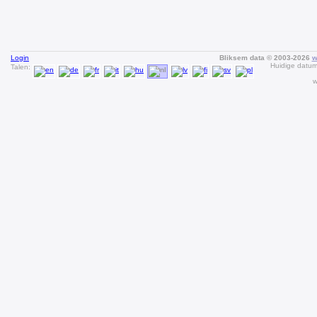
Login
Bliksem data © 2003-2026
w
Huidige datum
Talen:
w