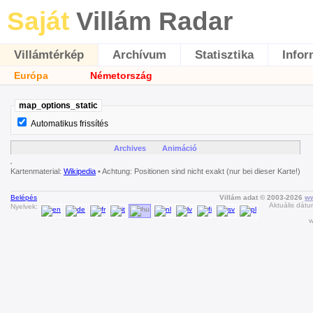
Saját
Villám Radar
Villámtérkép
Archívum
Statisztika
Infor
Európa
Németország
map_options_static
Automatikus frissítés
Archives
Animáció
Kartenmaterial:
Wikipedia
• Achtung: Positionen sind nicht exakt (nur bei dieser Karte!)
Belépés
Villám adat © 2003-2026
ww
Aktuális dátu
Nyelvek:
w