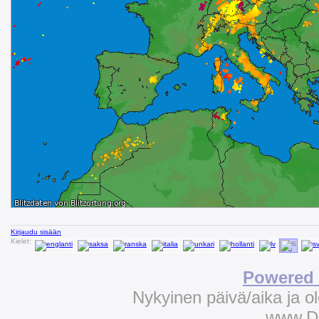
Kirjaudu sisään
Kielet:
Powered 
Nykyinen päivä/aika ja 
www.D