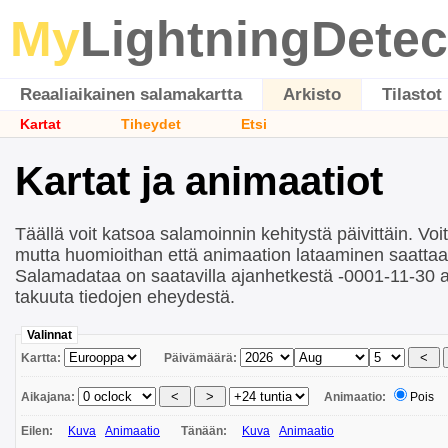
My
LightningDetec
Reaaliaikainen salamakartta
Arkisto
Tilastot
Kartat
Tiheydet
Etsi
Kartat ja animaatiot
Täällä voit katsoa salamoinnin kehitystä päivittäin. Vo
mutta huomioithan että animaation lataaminen saattaa 
Salamadataa on saatavilla ajanhetkestä -0001-11-30 
takuuta tiedojen eheydestä.
Valinnat
Kartta:
Päivämäärä:
Aikajana:
Animaatio:
Pois
Eilen:
Kuva
Animaatio
Tänään:
Kuva
Animaatio