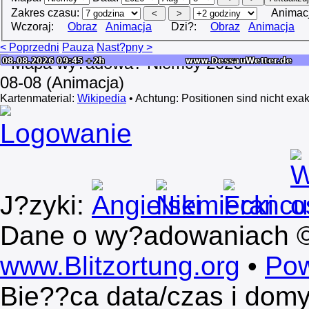
Zakres czasu:
Animac
Wczoraj:
Obraz
Animacja
Dzi?:
Obraz
Animacja
< Poprzedni
Pauza
Nast?pny >
Kartenmaterial:
Wikipedia
• Achtung: Positionen sind nicht exakt
Logowanie
J?zyki:
Dane o wy?adowaniach 
www.Blitzortung.org
•
Pow
Bie??ca data/czas i dom