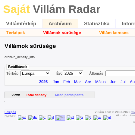
Saját
Villám Radar
Villámtérkép
Archívum
Statisztika
Infor
Térképek
Villámok sürüsége
Villám keresés
Villámok sürüsége
archive_density_info
Beállítások
Térkép:
Év:
Állomás:
2026
Jan
Feb
Mar
Apr
Május
Jun
Jul
Au
View:
Total density
Mean participants
Belépés
Villám adat © 2003-2026
ww
Aktuális dátu
Nyelvek:
w