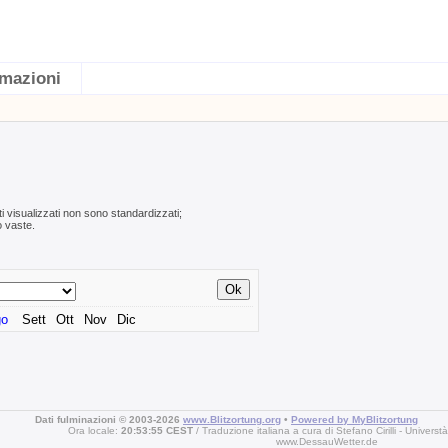
rmazioni
ti visualizzati non sono standardizzati;
o vaste.
go
Sett
Ott
Nov
Dic
Dati fulminazioni © 2003-2026
www.Blitzortung.org
•
Powered by MyBlitzortung
Ora locale:
20:53:55 CEST
Traduzione italiana a cura di Stefano Cirilli - Universt
www.DessauWetter.de