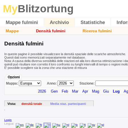
My
Blitzortung
Mappe fulmini
Archivio
Statistiche
Info
Mappe
Densità fulmini
Ricerca fulmini
Densità fulmini
In queste pagine è possibile visualizzare la densità spaziale delle scariche atmosferiche.
Questi dati sono memorizzati separatamente nel database.
Nota: A causa della diversa sensibilità delle stazioni ed alla loro diversa ottimizzazione i da
quindi può risultare non corretto il loro confronto su lunghi intervalli di tempo o regioni molt
E' possibile scegliere sia la zona che una stazione di misura
Opzioni
Mappa:
Anno:
Stazione:
2026
Gen
Feb
Mar
Apr
Mag
Giu
Lug
A
Vista:
densità totale
Media staz. partecipanti
Login
Lingua: