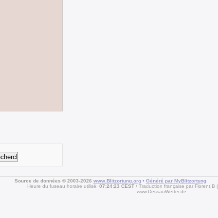
Source de données © 2003-2026
www.Blitzortung.org
•
Généré par MyBlitzortung
Heure du fuseau horaire utilisé:
07:24:23 CEST
Traduction française par Florent.B
www.DessauWetter.de