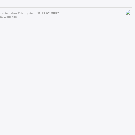
one bei allen Zeitangaben:
11:13:07 MESZ
auWetter.de