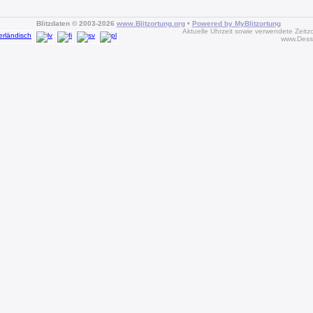
Blitzdaten © 2003-2026
www.Blitzortung.org
•
Powered by MyBlitzortung
Aktuelle Uhrzeit sowie verwendete Zeitz
www.Dess