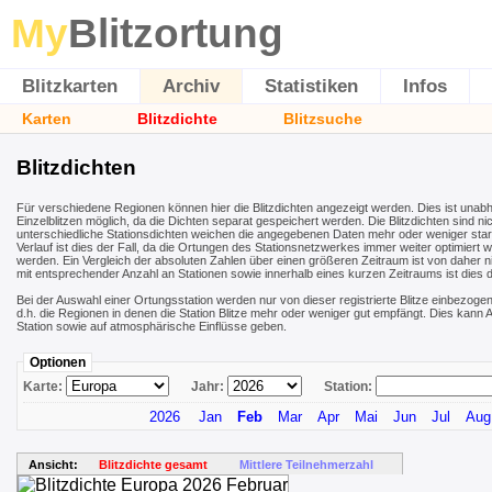
My
Blitzortung
Blitzkarten
Archiv
Statistiken
Infos
Karten
Blitzdichte
Blitzsuche
Blitzdichten
Für verschiedene Regionen können hier die Blitzdichten angezeigt werden. Dies ist unab
Einzelblitzen möglich, da die Dichten separat gespeichert werden. Die Blitzdichten sind nic
unterschiedliche Stationsdichten weichen die angegebenen Daten mehr oder weniger stark 
Verlauf ist dies der Fall, da die Ortungen des Stationsnetzwerkes immer weiter optimiert 
werden. Ein Vergleich der absoluten Zahlen über einen größeren Zeitraum ist von daher ni
mit entsprechender Anzahl an Stationen sowie innerhalb eines kurzen Zeitraums ist dies 
Bei der Auswahl einer Ortungsstation werden nur von dieser registrierte Blitze einbezogen
d.h. die Regionen in denen die Station Blitze mehr oder weniger gut empfängt. Dies kan
Station sowie auf atmosphärische Einflüsse geben.
Optionen
Karte:
Jahr:
Station:
2026
Jan
Feb
Mar
Apr
Mai
Jun
Jul
Aug
Ansicht:
Blitzdichte gesamt
Mittlere Teilnehmerzahl