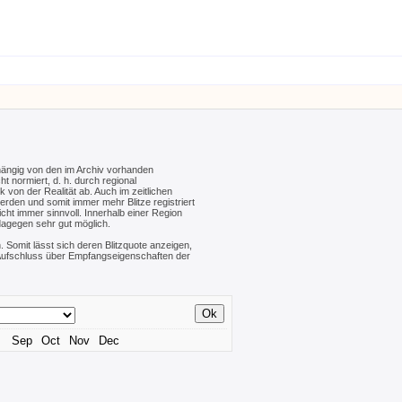
hängig von den im Archiv vorhanden
ht normiert, d. h. durch regional
von der Realität ab. Auch im zeitlichen
werden und somit immer mehr Blitze registriert
cht immer sinnvoll. Innerhalb einer Region
dagegen sehr gut möglich.
. Somit lässt sich deren Blitzquote anzeigen,
n Aufschluss über Empfangseigenschaften der
Sep
Oct
Nov
Dec