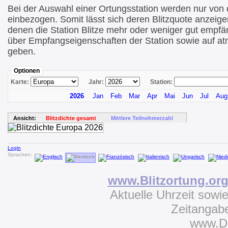
Bei der Auswahl einer Ortungsstation werden nur von di
einbezogen. Somit lässt sich deren Blitzquote anzeige
denen die Station Blitze mehr oder weniger gut empfä
über Empfangseigenschaften der Station sowie auf at
geben.
Optionen
Karte:
Jahr:
Station:
2026
Jan
Feb
Mar
Apr
Mai
Jun
Jul
Aug
Ansicht:
Blitzdichte gesamt
Mittlere Teilnehmerzahl
Login
Sprachen:
www.Blitzortung.or
Aktuelle Uhrzeit sowi
Zeitangab
www.D