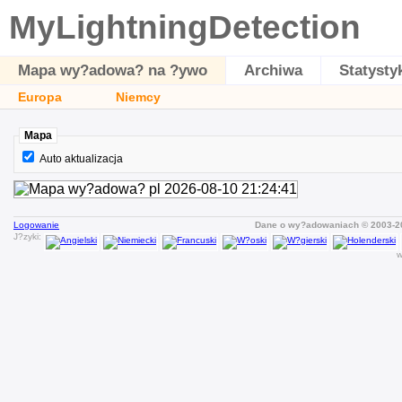
MyLightningDetection
Mapa wy?adowa? na ?ywo
Archiwa
Statysty
Europa
Niemcy
Mapa
Auto aktualizacja
Logowanie
Dane o wy?adowaniach © 2003-
J?zyki:
w