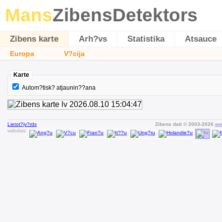
Mans
ZibensDetektors
Zibens karte
Arh?vs
Statistika
Atsauce
Europa
V?cija
Karte
Autom?tisk? atjaunin??ana
Lietot?jv?rds
Zibens dati © 2003-2026
ww
valodas: