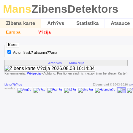
Mans
ZibensDetektors
Zibens karte
Arh?vs
Statistika
Atsauce
Europa
V?cija
Karte
Autom?tisk? atjaunin??ana
Archives
Anim?cija
Kartenmaterial:
Wikipedia
• Achtung: Positionen sind nicht exakt (nur bei dieser Karte!)
Lietot?jv?rds
Zibens dati © 2003-2026
ww
valodas: