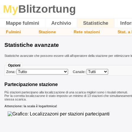
My
Blitzortung
Mappe fulmini
Archivio
Statistiche
Info
Fulmini
Stazione
Rete stazioni
Stat. a
Statistiche avanzate
Statistiche avanzate che possono essere utili all'operatore della stazione per ottimizzare le
Opzioni
Zona:
Canale:
Partecipazione stazione
Più stazioni partecipano alla localizzazione di una scarica migliori sono i risulati ottenuti.
Per la corretta localizzazone è stato imposto un minimo di 13 stazioni che simultaneament
stessa scarica.
Attenzione: la scala è logaritmica!