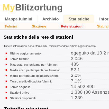
My
Blitzortung
Mappe fulmini
Archivio
Statistiche
Info
Fulmini
Stazione
Rete stazioni
Stat. a
Statistiche della rete di stazioni
Tutte le informazioni sono riferite ai 60 minuti precedenti l'ultimo aggiornamento.
egeguito da 10,2 
Ultimo aggiornamento:
3.046
Totale fulmini:
485
Max staz. partecipanti per fulmine:
82,1
Media staz. partecipanti per fulmine:
3,0%
Media percentuale di localizzazione:
7,1%
Tasso medio di caduta fulmini:
14.502.890
Totale segnali:
1.338 (30 Assenz
Stazioni attive:
1.239
Stazioni disponibili: