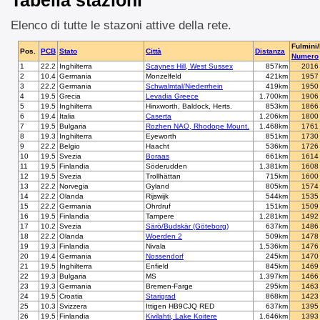
Tabella stazioni
Elenco di tutte le stazoni attive della rete.
Fulmini/
Pos.
PCB
Stato
Città
Distanza
Numero
1
22.2
Inghilterra
Scaynes Hill, West Sussex
857km
2016
2
10.4
Germania
Monzelfeld
421km
1957
3
22.2
Germania
Schwalmtal/Niederrhein
419km
1950
4
19.5
Grecia
Levadia Greece
1.700km
1906
5
19.5
Inghilterra
Hinxworth, Baldock, Herts.
853km
1866
6
19.4
Italia
Caserta
1.206km
1800
7
19.5
Bulgaria
Rozhen NAO, Rhodope Mount.
1.468km
1761
8
19.3
Inghilterra
Eyeworth
851km
1730
9
22.2
Belgio
Haacht
536km
1726
10
19.5
Svezia
Boraas
661km
1614
11
19.5
Finlandia
Söderudden
1.381km
1608
12
19.5
Svezia
Trollhättan
715km
1600
13
22.2
Norvegia
Gyland
805km
1574
14
22.2
Olanda
Rijswijk
544km
1535
15
22.2
Germania
Ohrdruf
151km
1509
16
19.5
Finlandia
Tampere
1.281km
1492
17
10.2
Svezia
Särö/Budskär (Göteborg)
637km
1486
18
22.2
Olanda
Woerden 2
509km
1478
19
19.3
Finlandia
Nivala
1.536km
1476
20
19.4
Germania
Nossendorf
245km
1470
21
19.5
Inghilterra
Enfield
845km
1469
22
19.3
Bulgaria
MS
1.397km
1466
23
19.3
Germania
Bremen-Farge
295km
1463
24
19.5
Croatia
Starigrad
868km
1423
25
10.3
Svizzera
Ittigen HB9CJQ RED
637km
1395
26
19.5
Finlandia
Kivilahti, Lake Koitere
1.646km
1393