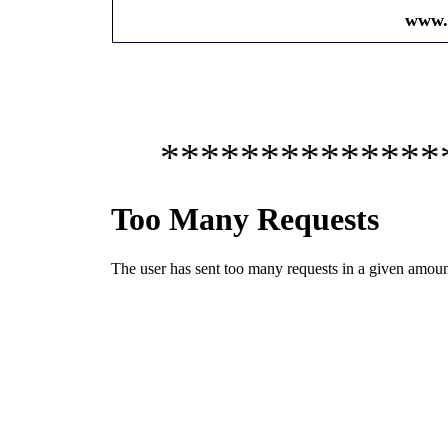
www.
**************