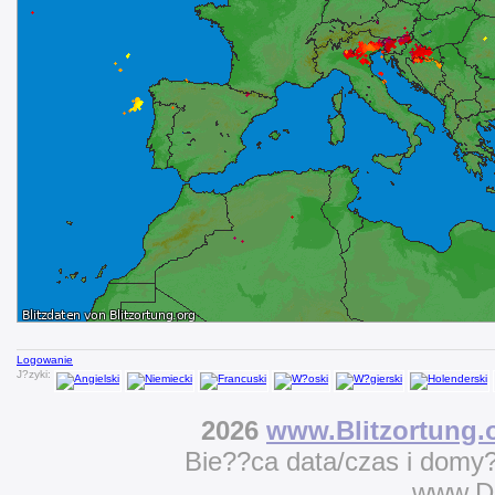
Logowanie
J?zyki:
2026
www.Blitzortung.
Bie??ca data/czas i domy
www.D