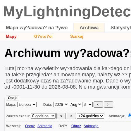
MyLightningDetec
Mapa wy?adowa? na ?ywo
Archiwa
Statysty
Mapy
G?sto?ci
Szukaj
Archiwum wy?adowa?:
Tutaj mo?na wy?wietli? wy?adowania dla ka?dego dn
na tak?e przegl?da? animowane mapy, nalezy wzi?? 
jest dodatkowy czas na za?adowanie map. Dane o w
od -0001-11-30 do 2026-08-08. Nie ma gwarancji kom
Opcje
Mapa:
Data:
Zakres czasu:
Animacja:
Wczoraj:
Obraz
Animacja
Dzi?:
Obraz
Animacja